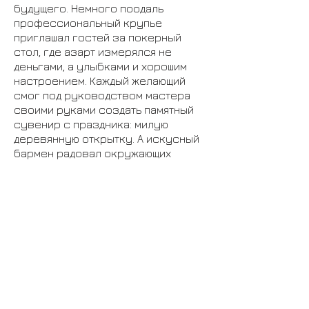
будущего. Немного поодаль
профессиональный крупье
приглашал гостей за покерный
стол, где азарт измерялся не
деньгами, а улыбками и хорошим
настроением. Каждый желающий
смог под руководством мастера
своими руками создать памятный
сувенир с праздника: милую
деревянную открытку. А искусный
бармен радовал окружающих
оригинальными коктейлями.
Поднявшись на второй этаж,
гости попадали в эпицентр
торжества. Завораживающий
танцевальный номер «Змея»
открыл вечер - грациозные
девушки под изумрудной вуалью
создали поистине магическое
зрелище. Выступление директора